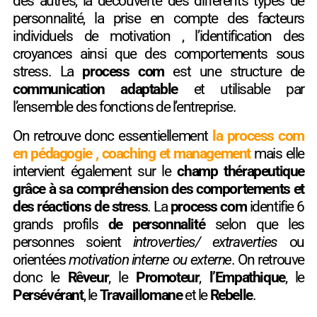
des autres, la découverte des différents types de
personnalité, la prise en compte des facteurs
individuels de motivation , l’identification des
croyances ainsi que des comportements sous
stress. La
process com
est une structure de
communication adaptable
et utilisable par
l’ensemble des fonctions de l’entreprise.
On retrouve donc essentiellement
la process com
en pédagogie , coaching et management
mais elle
intervient également sur le
champ thérapeutique
grâce à sa compréhension des comportements et
des réactions de stress
. La
process com
identifie 6
grands profils
de personnalité
selon que les
personnes soient
introverties/ extraverties
ou
orientées
motivation interne ou externe
. On retrouve
donc le
Rêveur
, le
Promoteur
,
l’Empathique
, le
Persévérant
, le
Travaillomane
et le
Rebelle
.